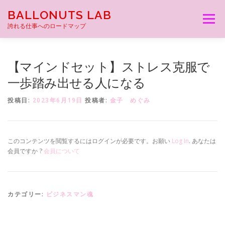
コ
BALLONUTS LAB
ン
メニュー
テ
誇れる仕事へのロードマップ
ン
ツ
へ
【マインドセット】ストレス克服で
ス
キ
一歩踏み出せる人になる
ッ
プ
投稿日:
2023年6月19日
投稿者:
金子 めぐみ
このコンテンツを閲覧するにはログインが必要です。お願い
Log In
. あなたは
会員ですか ?
会員について
カテゴリー:
ビジネスマン魂