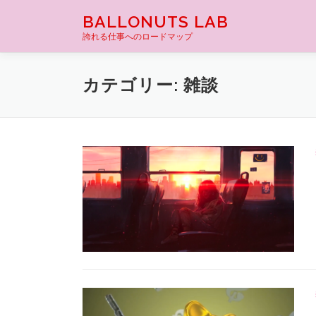
コ
BALLONUTS LAB
ン
誇れる仕事へのロードマップ
テ
ン
ツ
カテゴリー:
雑談
へ
ス
キ
ッ
プ