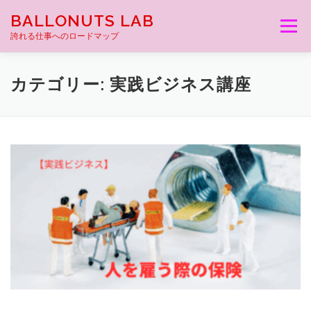
コ
BALLONUTS LAB
ン
メニュー
テ
誇れる仕事へのロードマップ
ン
ツ
へ
カテゴリー:
実践ビジネス講座
ス
キ
ッ
プ