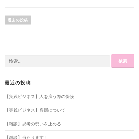
投
稿
過去の投稿
ナ
ビ
ゲ
ー
検
シ
索:
ョ
ン
最近の投稿
【実践ビジネス】人を雇う際の保険
【実践ビジネス】客層について
【雑談】思考の勢いを止める
【雑談】当たります！