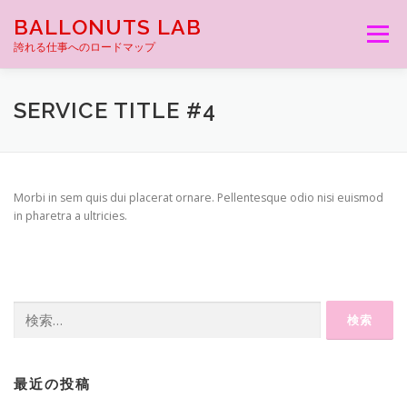
コ
BALLONUTS LAB
ン
メニュー
テ
誇れる仕事へのロードマップ
ン
ツ
へ
SERVICE TITLE #4
ス
キ
ッ
プ
Morbi in sem quis dui placerat ornare. Pellentesque odio nisi euismod
in pharetra a ultricies.
検
索:
最近の投稿