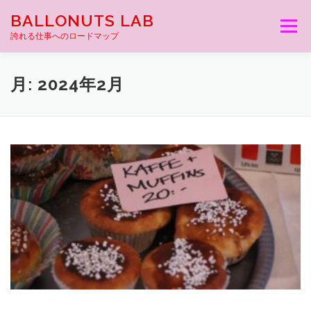
コ
BALLONUTS LAB
ン
メニュー
テ
誇れる仕事へのロードマップ
ン
ツ
へ
月:
2024年2月
ス
キ
ッ
プ