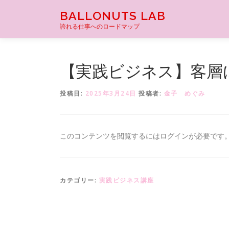
コ
BALLONUTS LAB
ン
誇れる仕事へのロードマップ
テ
ン
ツ
へ
【実践ビジネス】客層
ス
キ
投稿日:
2025年3月24日
投稿者:
金子 めぐみ
ッ
プ
このコンテンツを閲覧するにはログインが必要です
カテゴリー:
実践ビジネス講座