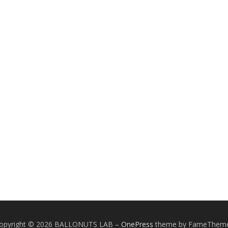
opyright © 2026 BALLONUTS LAB
–
OnePress
theme by FameThem